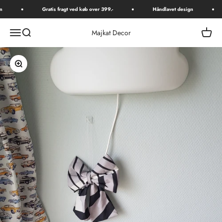
Spring til indhold
Gratis fragt ved køb over 399.-
Håndlavet design
Åbn navigationsmenu
Åbn søgefunktion
Åbn in
Majkat Decor
Zoom