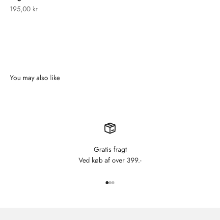
Salgspris
195,00 kr
Sand
Lyseblå
Rosa
Sennep
Gratis fragt
Ved køb af over 399.-
Gå til element 1
Gå til element 2
Gå til element 3