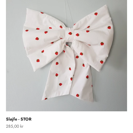
Sløjfe - STOR
Salgspris
285,00 kr