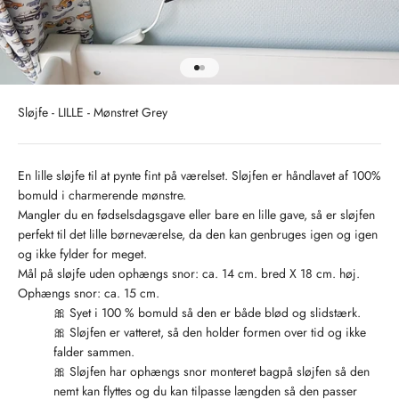
Gå til element 1
Gå til element 2
Sløjfe - LILLE - Mønstret Grey
En lille sløjfe til at pynte fint på værelset. Sløjfen er håndlavet af 100%
bomuld i charmerende mønstre.
Mangler du en fødselsdagsgave eller bare en lille gave, så er sløjfen
perfekt til det lille børneværelse, da den kan genbruges igen og igen
og ikke fylder for meget.
Mål på sløjfe uden ophængs snor: ca. 14 cm. bred X 18 cm. høj.
Ophængs snor: ca. 15 cm.
🎀 Syet i 100 % bomuld så den er både blød og slidstærk.
🎀 Sløjfen er vatteret, så den holder formen over tid og ikke
falder sammen.
🎀 Sløjfen har ophængs snor monteret bagpå sløjfen så den
nemt kan flyttes og du kan tilpasse længden så den passer