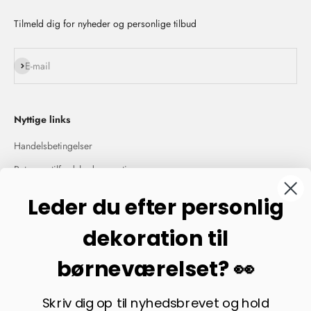
Tilmeld dig for nyheder og personlige tilbud
Abonnér
E-mail
Nyttige links
Handelsbetingelser
Retur og tilfredshedsgaranti
Privatlivspolitik
Leder du efter personlig
Kontakt os
dekoration til
Velkommen til Majkat!
børneværelset? 👀
Træd ind i en verden af farver, kreativitet og charme hos Majkat. Vi
Skriv dig op til nyhedsbrevet og hold
er stolte af at præsentere vores kollektion af skønne flagranker, der