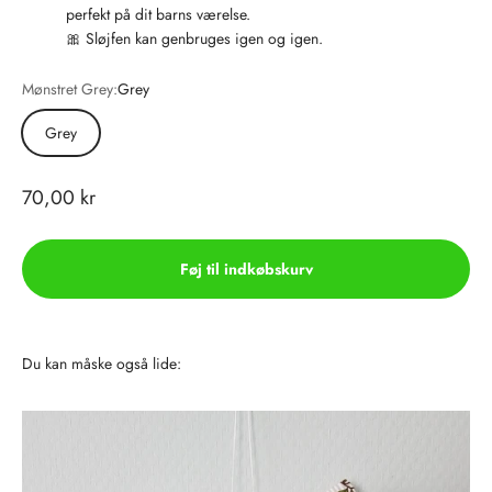
perfekt på dit barns værelse.
🎀 Sløjfen kan genbruges igen og igen.
Mønstret Grey:
Grey
Grey
Salgspris
70,00 kr
Føj til indkøbskurv